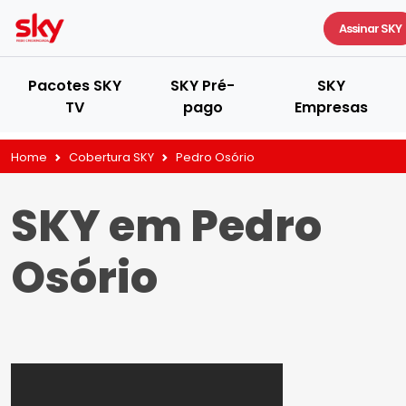
Assinar SKY
Pacotes SKY
SKY Pré-
SKY
TV
pago
Empresas
Home
Cobertura SKY
Pedro Osório
SKY em Pedro
Osório