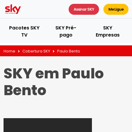
Assinar SKY
Me Ligue
Pacotes SKY
SKY Pré-
SKY
TV
pago
Empresas
Home
Cobertura SKY
Paulo Bento
SKY em Paulo
Bento