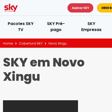
Assinar SKY
0800 6
Pacotes SKY
SKY Pré-
SKY
TV
pago
Empresas
Home
Cobertura SKY
Novo Xingu
SKY em Novo
Xingu