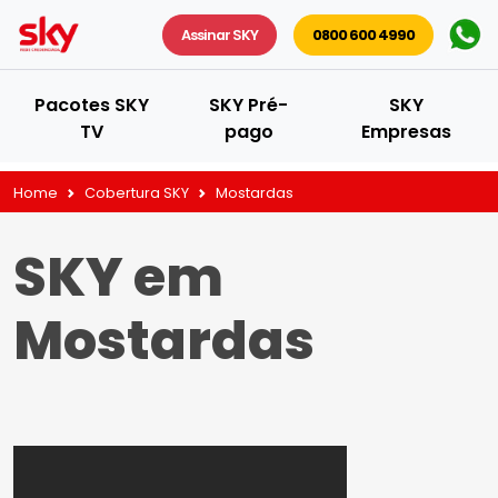
Assinar SKY
0800 600 4990
Pacotes SKY
SKY Pré-
SKY
TV
pago
Empresas
Home
Cobertura SKY
Mostardas
SKY em
Mostardas