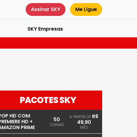
Assinar SKY
Me Ligue
SKY Empresas
PACOTES SKY
POP HD COM
R$
A PARTIR DE
50
PREMIERE HD +
49,90
CANAIS
AMAZON PRIME
MÊS