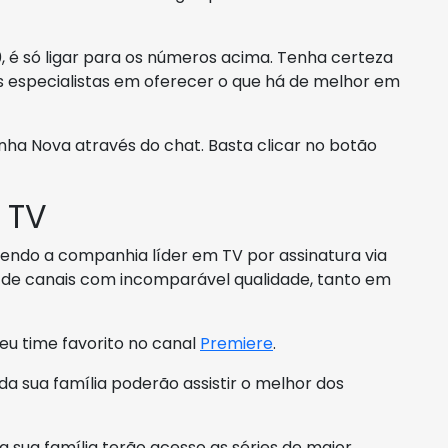
, é só ligar para os números acima. Tenha certeza
s especialistas em oferecer o que há de melhor em
ha Nova através do chat. Basta clicar no botão
 TV
 sendo a companhia líder em TV por assinatura via
sta de canais com incomparável qualidade, tanto em
seu time favorito no canal
Premiere
.
oda sua família poderão assistir o melhor dos
 sua família terão acesso as séries de maior