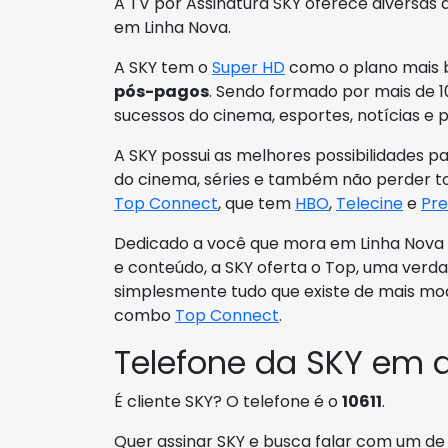
A TV por Assinatura SKY oferece diversas 
em Linha Nova.
A SKY tem o
Super HD
como o plano mais b
pós-pagos
. Sendo formado por mais de 10
sucessos do cinema, esportes, notícias e p
A SKY possui as melhores possibilidades p
do cinema, séries e também não perder to
Top Connect
, que tem
HBO
,
Telecine
e
Pr
Dedicado a você que mora em Linha Nova
e conteúdo, a SKY oferta o Top, uma verd
simplesmente tudo que existe de mais m
combo
Top Connect
.
Telefone da SKY em 
É cliente SKY? O telefone é o
10611
.
Quer assinar SKY e busca falar com um de