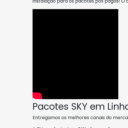
instalação para os pacotes pós pagos! O
Pacotes SKY em Linh
Entregamos os melhores canais do merca