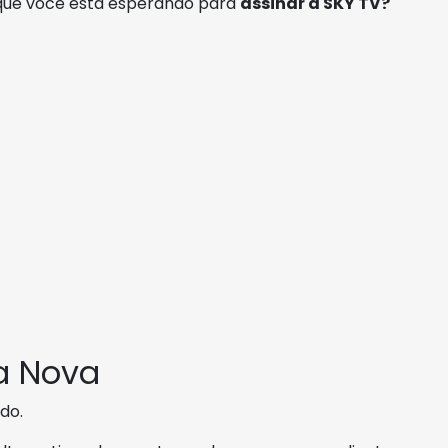
 que você está esperando para
assinar a SKY TV?
a Nova
do.