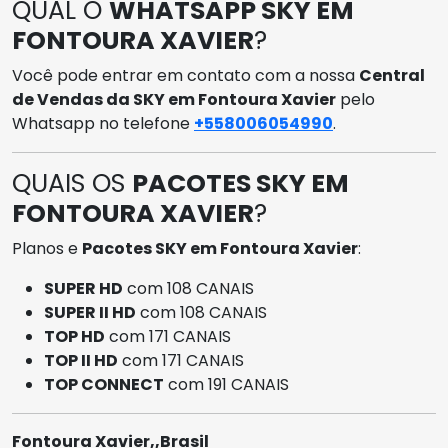
QUAL O
WHATSAPP SKY EM
FONTOURA XAVIER
?
Você pode entrar em contato com a nossa
Central
de Vendas da SKY em Fontoura Xavier
pelo
Whatsapp no telefone
+558006054990
.
QUAIS OS
PACOTES SKY EM
FONTOURA XAVIER
?
Planos e
Pacotes SKY em Fontoura Xavier
:
SUPER HD
com 108 CANAIS
SUPER II HD
com 108 CANAIS
TOP HD
com 171 CANAIS
TOP II HD
com 171 CANAIS
TOP CONNECT
com 191 CANAIS
Fontoura Xavier,,Brasil