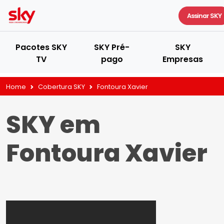
Assinar SKY
Pacotes SKY
SKY Pré-
SKY
TV
pago
Empresas
Home
Cobertura SKY
Fontoura Xavier
SKY em
Fontoura Xavier