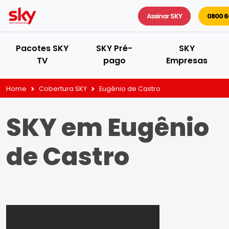
Assinar SKY
0800 6
Pacotes SKY
SKY Pré-
SKY
TV
pago
Empresas
Home
Cobertura SKY
Eugênio de Castro
SKY em Eugênio
de Castro