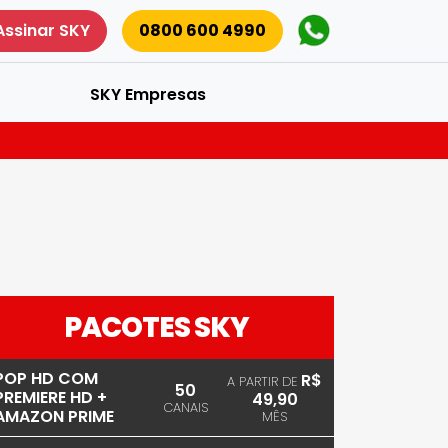
Assinar SKY
0800 600 4990
SKY Empresas
PACOTES SKY
POP HD COM
R$
A PARTIR DE
50
PREMIERE HD +
49,90
CANAIS
AMAZON PRIME
MÊS