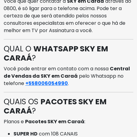
Você que quer contatar a
SKY em Caraá
através do
0800, é só ligar para o telefone acima. Pode ter a
certeza de que será atendido pelos nossos
consultores especialistas em oferecer o que há de
melhor em TV por Assinatura a você.
QUAL O
WHATSAPP SKY EM
CARAÁ
?
Você pode entrar em contato com a nossa
Central
de Vendas da SKY em Caraá
pelo Whatsapp no
telefone
+558006054990
.
QUAIS OS
PACOTES SKY EM
CARAÁ
?
Planos e
Pacotes SKY em Caraá
:
SUPER HD
com 108 CANAIS