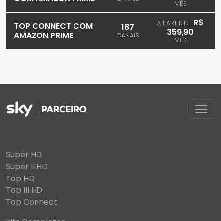
MÊS
R$
A PARTIR DE
TOP CONNECT COM
187
359,90
AMAZON PRIME
CANAIS
MÊS
Super HD
Super II HD
Top HD
Top III HD
Top Connect