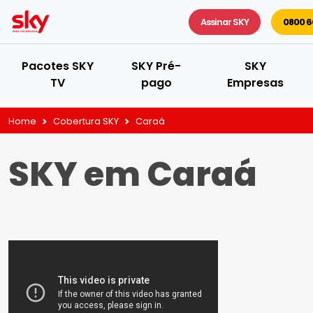
Assinar SKY
0800 6
Pacotes SKY
SKY Pré-
SKY
TV
pago
Empresas
Home
Cobertura SKY
Caraá
SKY em Caraá