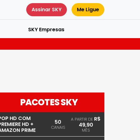
Assinar SKY
Me Ligue
SKY Empresas
PACOTES SKY
POP HD COM
R$
A PARTIR DE
50
PREMIERE HD +
49,90
CANAIS
AMAZON PRIME
MÊS