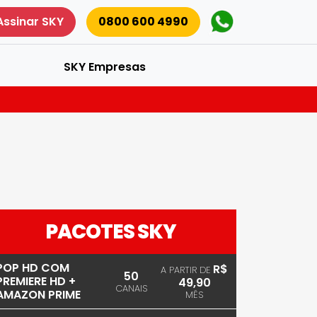
Assinar SKY
0800 600 4990
SKY Empresas
PACOTES SKY
POP HD COM
R$
A PARTIR DE
50
PREMIERE HD +
49,90
CANAIS
AMAZON PRIME
MÊS