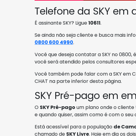
Telefone da SKY em
É assinante SKY? Ligue
10611
.
Se ainda não seja cliente e busca mais in
0800 600 4990
.
Você que deseja contatar a SKY no 0800, 
você será atendido pelos consultores espe
Você também pode falar com a SKY em Cam
CHAT na parte inferior desta página.
SKY Pré-pago em e
O
SKY Pré-pago
um plano onde o cliente
e quando quiser, assim como é com o seu c
Está acessível para a população
de Cam
chamado de
SKY Livre
. Hoje em dia os do