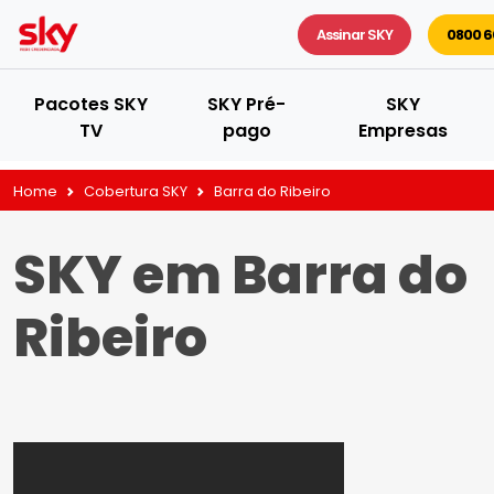
Assinar SKY
0800 6
Pacotes SKY
SKY Pré-
SKY
TV
pago
Empresas
Home
Cobertura SKY
Barra do Ribeiro
SKY em Barra do
Ribeiro