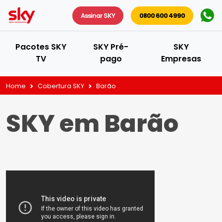
Assinar SKY
0800 600 4990
Pacotes SKY
SKY Pré-
SKY
TV
pago
Empresas
Home
Cobertura SKY
Barão
SKY em Barão