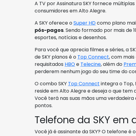
A TV por Assinatura SKY fornece múltipla
consumidores em Alto Alegre.
A SKY oferece o
Super HD
como plano mais
pós-pagos
. Sendo formado por mais de 10
esportes, notícias e desenhos.
Para você que aprecia filmes e séries, a S
de SKY planos é o
Top Connect
, com mais 
requisitados
HBO
e
Telecine
, além do
Prem
perderem nenhum jogo do seu time do co
O combo SKY
Top Connect
integra o Top,
reside em Alto Alegre e deseja o que te
Você terá nas suas mãos uma verdadeira c
pontos.
Telefone da SKY em d
Você já é assinante da SKY? O telefone é 