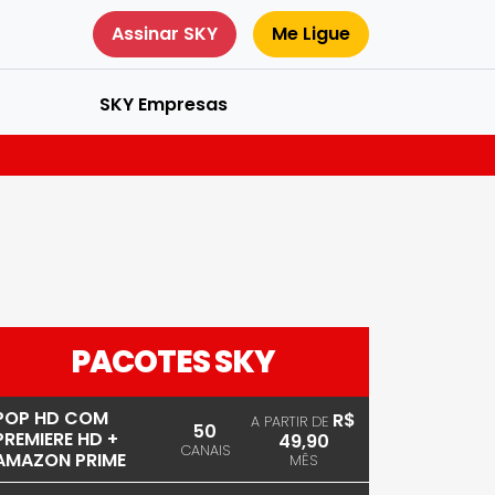
Assinar SKY
Me Ligue
SKY Empresas
PACOTES SKY
POP HD COM
R$
A PARTIR DE
50
PREMIERE HD +
49,90
CANAIS
AMAZON PRIME
MÊS