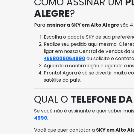
COMO ASSINAR UM
P
ALEGRE
?
Para
assinar a SKY em Alto Alegre
são 4
Escolha o pacote SKY de sua preferênci
Realize seu pedido aqui mesmo. Ofer
ligar em nossa Central de Vendas da 
+558006054990
ou solicite o contat
Aguarde a confirmação e agende a ins
Pronto! Agora é só se divertir muito c
satélite do país.
QUAL O
TELEFONE DA
Se você não é assinante e quer saber mais
4990
.
Você que quer contatar a
SKY em Alto Al