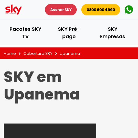
Assinar SKY
0800 600 4990
Pacotes SKY
SKY Pré-
SKY
TV
pago
Empresas
Home
Cobertura SKY
Upanema
SKY em
Upanema