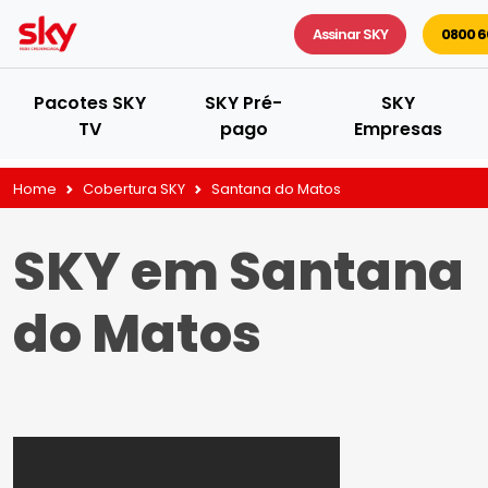
Assinar SKY
0800 6
Pacotes SKY
SKY Pré-
SKY
TV
pago
Empresas
Home
Cobertura SKY
Santana do Matos
SKY em Santana
do Matos