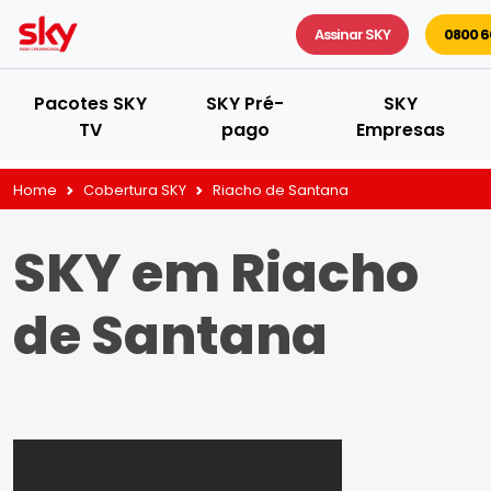
Assinar SKY
0800 6
Pacotes SKY
SKY Pré-
SKY
TV
pago
Empresas
Home
Cobertura SKY
Riacho de Santana
SKY em Riacho
de Santana