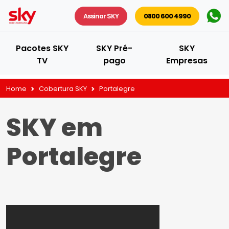
Assinar SKY
0800 600 4990
Pacotes SKY
SKY Pré-
SKY
TV
pago
Empresas
Home
Cobertura SKY
Portalegre
SKY em
Portalegre