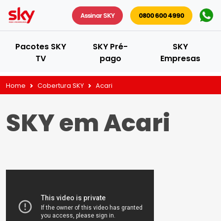
Assinar SKY
0800 600 4990
Pacotes SKY
SKY Pré-
SKY
TV
pago
Empresas
Home
Cobertura SKY
Acari
SKY em Acari