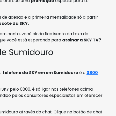
pre oferece uma
promoção
especial para te
 de adesão e a primeira mensalidade só a partir
acote da SKY.
em conta, você ainda fica isento da taxa de
 que você está esperando para
assinar a SKY TV?
de Sumidouro
 o
telefone da SKY em em Sumidouro
é o
0800
KY pelo 0800, é só ligar nos telefones acima.
dido pelos consultores especialistas em oferecer
idouro através do chat. Clique no botão de chat