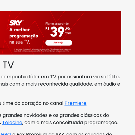
 TV
o companhia líder em TV por assinatura via satélite,
nais com a mais reconhecida qualidade, em áudio e
eu time do coração no canal
Premiere
.
 grandes novidades e os grandes clássicos do
s
Telecine
, com a mais conceituada programação.
s
HBO
e Fox Premium da SKY, com os seriados de