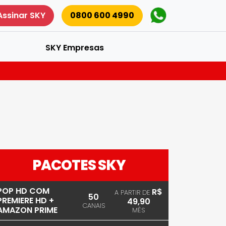
Assinar SKY
0800 600 4990
SKY Empresas
PACOTES SKY
POP HD COM
R$
A PARTIR DE
50
PREMIERE HD +
49,90
CANAIS
AMAZON PRIME
MÊS