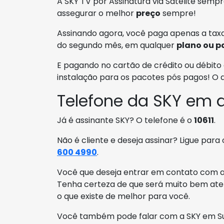
A SKY TV por Assinatura via Satélite sem
assegurar o melhor
preço
sempre!
Assinando agora, você paga apenas a taxa
do segundo mês, em qualquer
plano ou p
E pagando no cartão de crédito ou débito 
instalação para os pacotes pós pagos! O
Telefone da SKY em 
Já é assinante SKY? O telefone é o
10611
.
Não é cliente e deseja assinar? Ligue para
600 4990
.
Você que deseja entrar em contato com a S
Tenha certeza de que será muito bem aten
o que existe de melhor para você.
Você também pode falar com a SKY em Sum