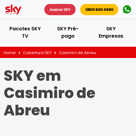
Assinar SKY
0800 600 4990
Pacotes SKY
SKY Pré-
SKY
TV
pago
Empresas
Home
Cobertura SKY
Casimiro de Abreu
SKY em
Casimiro de
Abreu