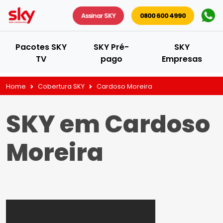
Assinar SKY
0800 600 4990
Pacotes SKY
SKY Pré-
SKY
TV
pago
Empresas
Home
Cobertura SKY
Cardoso Moreira
SKY em Cardoso
Moreira