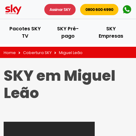
Assinar SKY
0800 600 4990
Pacotes SKY
SKY Pré-
SKY
TV
pago
Empresas
Home
Cobertura SKY
Miguel Leão
SKY em Miguel
Leão