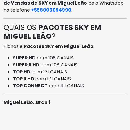
de Vendas da SKY em Miguel Leão
pelo Whatsapp
no telefone
+558006054990
.
QUAIS OS
PACOTES SKY EM
MIGUEL LEÃO
?
Planos e
Pacotes SKY em Miguel Leão
:
SUPER HD
com 108 CANAIS
SUPER II HD
com 108 CANAIS
TOP HD
com 171 CANAIS
TOP II HD
com 171 CANAIS
TOP CONNECT
com 191 CANAIS
Miguel Leão,,Brasil