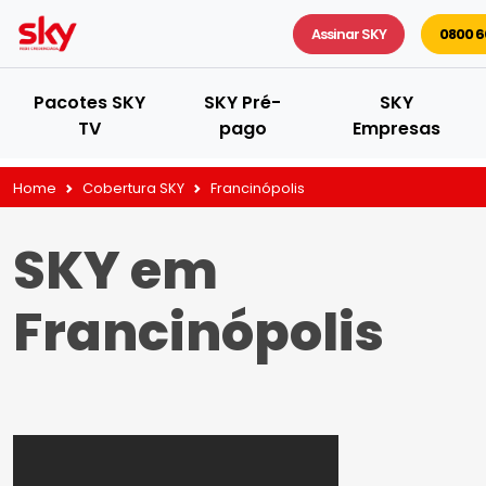
Assinar SKY
0800 6
Pacotes SKY
SKY Pré-
SKY
TV
pago
Empresas
Home
Cobertura SKY
Francinópolis
SKY em
Francinópolis