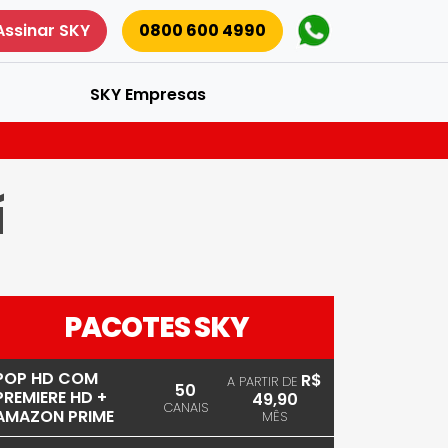
Assinar SKY
0800 600 4990
SKY Empresas
í
PACOTES SKY
POP HD COM
R$
A PARTIR DE
50
PREMIERE HD +
49,90
CANAIS
AMAZON PRIME
MÊS