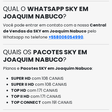
QUAL O
WHATSAPP SKY EM
JOAQUIM NABUCO
?
Você pode entrar em contato com a nossa
Central
de Vendas da SKY em Joaquim Nabuco
pelo
Whatsapp no telefone
+558006054990
.
QUAIS OS
PACOTES SKY EM
JOAQUIM NABUCO
?
Planos e
Pacotes SKY em Joaquim Nabuco
:
SUPER HD
com 108 CANAIS
SUPER II HD
com 108 CANAIS
TOP HD
com 171 CANAIS
TOP II HD
com 171 CANAIS
TOP CONNECT
com 191 CANAIS