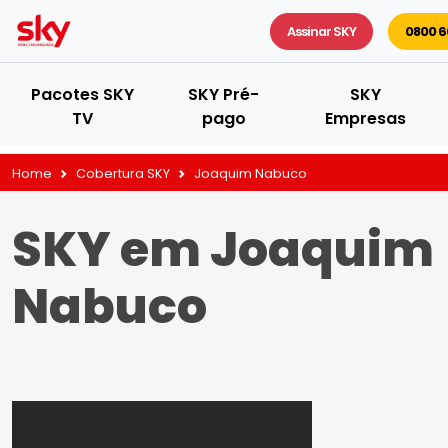
Assinar SKY
0800 6
Pacotes SKY
SKY Pré-
SKY
TV
pago
Empresas
Home
Cobertura SKY
Joaquim Nabuco
SKY em Joaquim
Nabuco