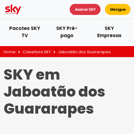
Assinar SKY
Me Ligue
Pacotes SKY
SKY Pré-
SKY
TV
pago
Empresas
Home
Cobertura SKY
Jaboatão dos Guararapes
SKY em
Jaboatão dos
Guararapes