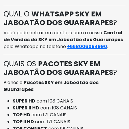
QUAL O
WHATSAPP SKY EM
JABOATÃO DOS GUARARAPES
?
Você pode entrar em contato com a nossa
Central
de Vendas da SKY em Jaboatão dos Guararapes
pelo Whatsapp no telefone
+558006054990
.
QUAIS OS
PACOTES SKY EM
JABOATÃO DOS GUARARAPES
?
Planos e
Pacotes SKY em Jaboatão dos
Guararapes
:
SUPER HD
com 108 CANAIS
SUPER II HD
com 108 CANAIS
TOP HD
com 171 CANAIS
TOP II HD
com 171 CANAIS
TOP CONNECT
com 191 CANAIS