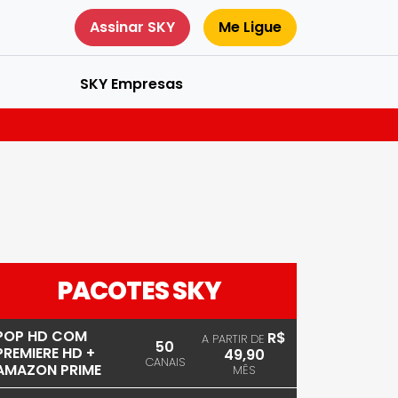
Assinar SKY
Me Ligue
SKY Empresas
PACOTES SKY
POP HD COM
R$
A PARTIR DE
50
PREMIERE HD +
49,90
CANAIS
AMAZON PRIME
MÊS