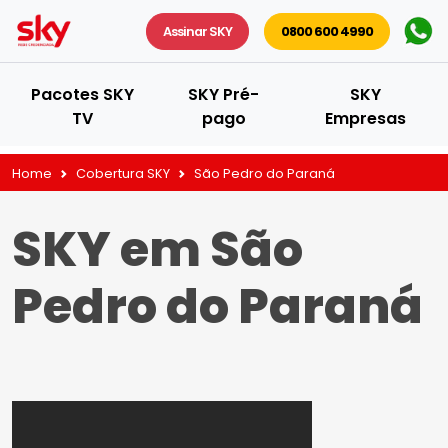
Assinar SKY
0800 600 4990
Pacotes SKY
SKY Pré-
SKY
TV
pago
Empresas
Home
Cobertura SKY
São Pedro do Paraná
SKY em São
Pedro do Paraná