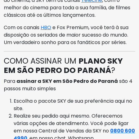
do cinema, a SKY tem os canais
Telecine
, com o
melhor do cinema para toda a sua família, de filmes
clássicos até os últimos lançamentos.
Com os canais
HBO
e Fox Premium, você terá à sua
disposição os seriados de maior sucesso do mundo.
Um verdadeiro sonho para os fanáticos por séries.
COMO ASSINAR UM
PLANO SKY
EM SÃO PEDRO DO PARANÁ
?
Para
assinar a SKY em São Pedro do Paraná
são 4
passos muito simples
Escolha o pacote SKY de sua preferência aqui no
site.
Realize seu pedido aqui mesmo. Oferecemos
várias opções de atendimento. Você pode ligar
em nossa Central de Vendas da SKY no
0800 600
4990
, em nosso chat, Whatsapp