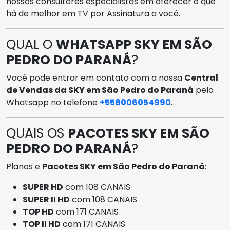
nossos consultores especialistas em oferecer o que
há de melhor em TV por Assinatura a você.
QUAL O
WHATSAPP SKY EM SÃO
PEDRO DO PARANÁ
?
Você pode entrar em contato com a nossa
Central
de Vendas da SKY em São Pedro do Paraná
pelo
Whatsapp no telefone
+558006054990
.
QUAIS OS
PACOTES SKY EM SÃO
PEDRO DO PARANÁ
?
Planos e
Pacotes SKY em São Pedro do Paraná
:
SUPER HD
com 108 CANAIS
SUPER II HD
com 108 CANAIS
TOP HD
com 171 CANAIS
TOP II HD
com 171 CANAIS