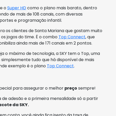
ce o
Super HD
como o plano mais barato, dentro
pondo de mais de 108 canais, com diversas
esportes e programação infantil.
ara os clientes de Santa Mariana que gostam muito
s os jogos do time. É o combo
Top Connect
, que
ponibiliza ainda mais de 171 canais em 2 pontos.
a o máximo de tecnologia, a SKY tem o Top, uma
simplesmente tudo que há disponível de mais
nde exemplo é o plano
Top Connect
.
pecial para assegurar o melhor
preço
sempre!
 de adesão e a primeira mensalidade só a partir
acote da SKY.
em conta, você ainda fica isento da taxa de