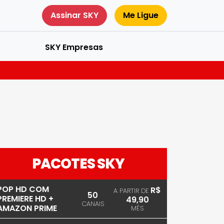
Assinar SKY
Me Ligue
SKY Empresas
PACOTES SKY
POP HD COM
R$
A PARTIR DE
50
PREMIERE HD +
49,90
CANAIS
AMAZON PRIME
MÊS