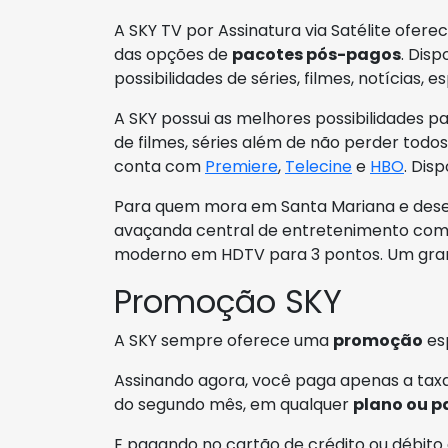
A SKY TV por Assinatura via Satélite ofere
das opções de
pacotes pós-pagos
. Dis
possibilidades de séries, filmes, notícias, 
A SKY possui as melhores possibilidades p
de filmes, séries além de não perder todo
conta com
Premiere
,
Telecine
e
HBO
. Dis
Para quem mora em Santa Mariana e desej
avaçanda central de entretenimento com 
moderno em HDTV para 3 pontos. Um gra
Promoção SKY
A SKY sempre oferece uma
promoção
es
Assinando agora, você paga apenas a taxa
do segundo mês, em qualquer
plano ou p
E pagando no cartão de crédito ou débito 