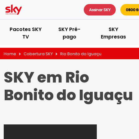
Assinar SKY
0800 6
Pacotes SKY
SKY Pré-
SKY
TV
pago
Empresas
Home
Cobertura SKY
Rio Bonito do Iguaçu
SKY em Rio
Bonito do Iguaçu