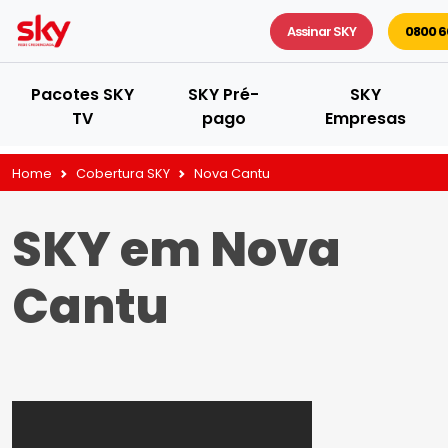
Assinar SKY
0800 6
Pacotes SKY
SKY Pré-
SKY
TV
pago
Empresas
Home
Cobertura SKY
Nova Cantu
SKY em Nova
Cantu