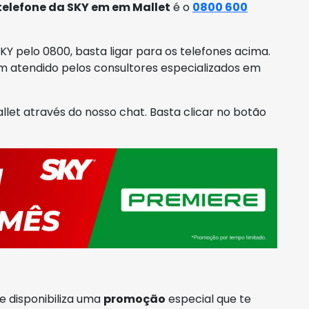
telefone da SKY em em Mallet
é o
0800 600
Y pelo 0800, basta ligar para os telefones acima.
m atendido pelos consultores especializados em
et através do nosso chat. Basta clicar no botão
e disponibiliza uma
promoção
especial que te