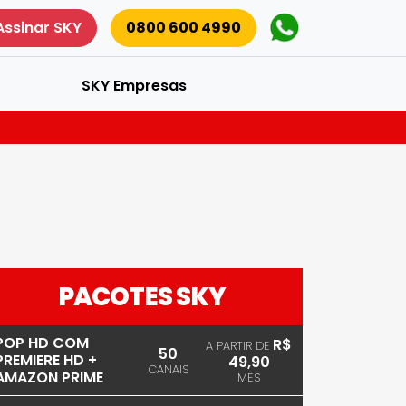
Assinar SKY
0800 600 4990
SKY Empresas
PACOTES SKY
POP HD COM
R$
A PARTIR DE
50
PREMIERE HD +
49,90
CANAIS
AMAZON PRIME
MÊS