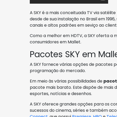
A SKY é a mais conceituada TV via satélit
desde de sua instalação no Brasil em 1996
canais e altos padrões em seviço ao client
Como a melhor em HDTV, a SKY oferta a m
consumidores em Mallet.
Pacotes SKY em Mall
A SKY fornece várias opções de pacotes p
programação do mercado.
Em meio às várias possibilidades de
pacot
pacote mais barato. Este dispõe de mais de
esportes, notícias e desenhos.
A SKY oferece grandes opções para os co
sucessos do cinema, séries e também aco
Connect
, que possui
Premiere
,
HBO
e
Tele