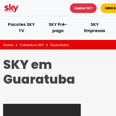
Assinar SKY
0800 6
Pacotes SKY
SKY Pré-
SKY
TV
pago
Empresas
Home
Cobertura SKY
Guaratuba
SKY em
Guaratuba