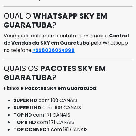
QUAL O
WHATSAPP SKY EM
GUARATUBA
?
Você pode entrar em contato com a nossa
Central
de Vendas da SKY em Guaratuba
pelo Whatsapp
no telefone
+558006054990
.
QUAIS OS
PACOTES SKY EM
GUARATUBA
?
Planos e
Pacotes SKY em Guaratuba
:
SUPER HD
com 108 CANAIS
SUPER II HD
com 108 CANAIS
TOP HD
com 171 CANAIS
TOP II HD
com 171 CANAIS
TOP CONNECT
com 191 CANAIS