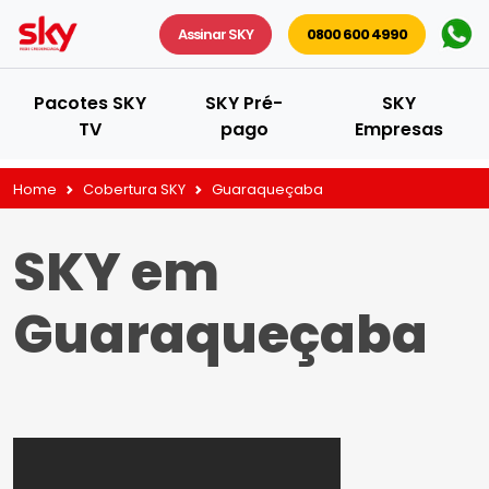
Assinar SKY
0800 600 4990
Pacotes SKY
SKY Pré-
SKY
TV
pago
Empresas
Home
Cobertura SKY
Guaraqueçaba
SKY em
Guaraqueçaba