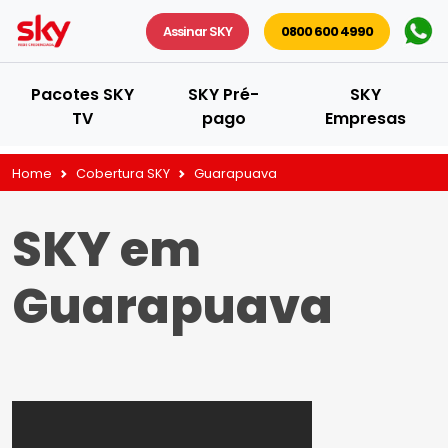
Assinar SKY
0800 600 4990
Pacotes SKY
SKY Pré-
SKY
TV
pago
Empresas
Home
Cobertura SKY
Guarapuava
SKY em
Guarapuava