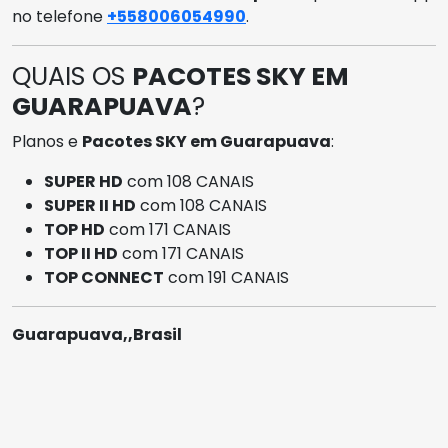
no telefone
+558006054990
.
QUAIS OS
PACOTES SKY EM
GUARAPUAVA
?
Planos e
Pacotes SKY em Guarapuava
:
SUPER HD
com 108 CANAIS
SUPER II HD
com 108 CANAIS
TOP HD
com 171 CANAIS
TOP II HD
com 171 CANAIS
TOP CONNECT
com 191 CANAIS
Guarapuava,,Brasil