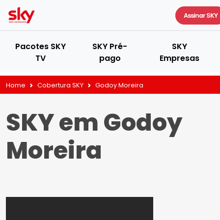
Assinar SKY
Pacotes SKY
SKY Pré-
SKY
TV
pago
Empresas
Home
Cobertura SKY
Godoy Moreira
SKY em Godoy
Moreira