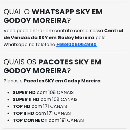
QUAL O
WHATSAPP SKY EM
GODOY MOREIRA
?
Você pode entrar em contato com a nossa
Central
de Vendas da SKY em Godoy Moreira
pelo
Whatsapp no telefone
+558006054990
.
QUAIS OS
PACOTES SKY EM
GODOY MOREIRA
?
Planos e
Pacotes SKY em Godoy Moreira
:
SUPER HD
com 108 CANAIS
SUPER II HD
com 108 CANAIS
TOP HD
com 171 CANAIS
TOP II HD
com 171 CANAIS
TOP CONNECT
com 191 CANAIS