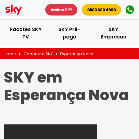
Assinar SKY
0800 600 4990
Pacotes SKY
SKY Pré-
SKY
TV
pago
Empresas
Home
Cobertura SKY
Esperança Nova
SKY em
Esperança Nova