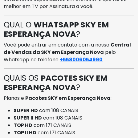
melhor em TV por Assinatura a você.
QUAL O
WHATSAPP SKY EM
ESPERANÇA NOVA
?
Você pode entrar em contato com a nossa
Central
de Vendas da SKY em Esperança Nova
pelo
Whatsapp no telefone
+558006054990
.
QUAIS OS
PACOTES SKY EM
ESPERANÇA NOVA
?
Planos e
Pacotes SKY em Esperança Nova
:
SUPER HD
com 108 CANAIS
SUPER II HD
com 108 CANAIS
TOP HD
com 171 CANAIS
TOP II HD
com 171 CANAIS