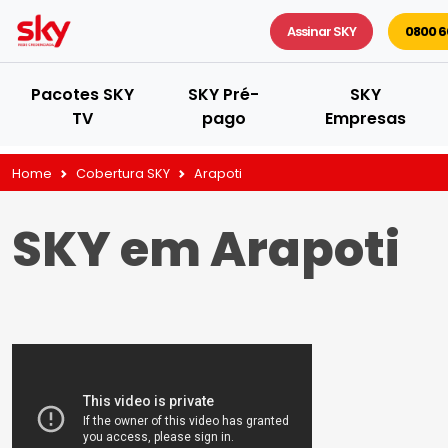
Assinar SKY
0800 6
Pacotes SKY
SKY Pré-
SKY
TV
pago
Empresas
Home
Cobertura SKY
Arapoti
SKY em Arapoti