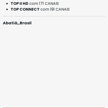
TOP II HD
com 171 CANAIS
TOP CONNECT
com 191 CANAIS
Abatiá,,Brasil