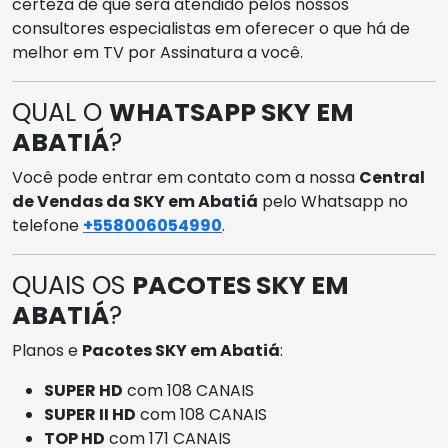
certeza de que será atendido pelos nossos
consultores especialistas em oferecer o que há de
melhor em TV por Assinatura a você.
QUAL O
WHATSAPP SKY EM
ABATIÁ
?
Você pode entrar em contato com a nossa
Central
de Vendas da SKY em Abatiá
pelo Whatsapp no
telefone
+558006054990
.
QUAIS OS
PACOTES SKY EM
ABATIÁ
?
Planos e
Pacotes SKY em Abatiá
:
SUPER HD
com 108 CANAIS
SUPER II HD
com 108 CANAIS
TOP HD
com 171 CANAIS