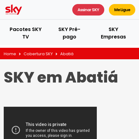
Assinar SKY
Me Ligue
Pacotes SKY
SKY Pré-
SKY
TV
pago
Empresas
Home
Cobertura SKY
Abatiá
SKY em Abatiá