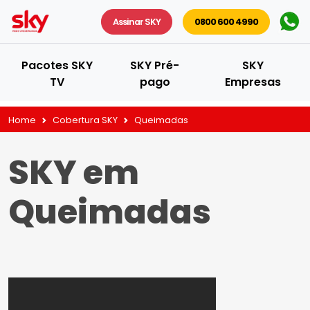
Assinar SKY
0800 600 4990
Pacotes SKY
SKY Pré-
SKY
TV
pago
Empresas
Home
Cobertura SKY
Queimadas
SKY em
Queimadas