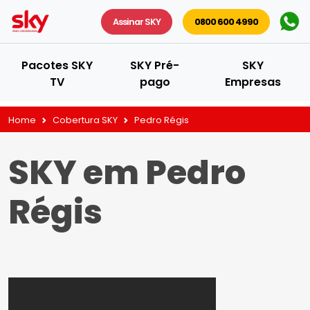
Assinar SKY
0800 600 4990
Pacotes SKY
SKY Pré-
SKY
TV
pago
Empresas
Home
Cobertura SKY
Pedro Régis
SKY em Pedro
Régis