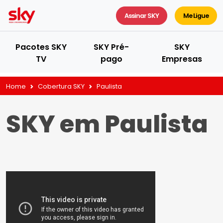
Assinar SKY
Me Ligue
Pacotes SKY
SKY Pré-
SKY
TV
pago
Empresas
Home
Cobertura SKY
Paulista
SKY em Paulista