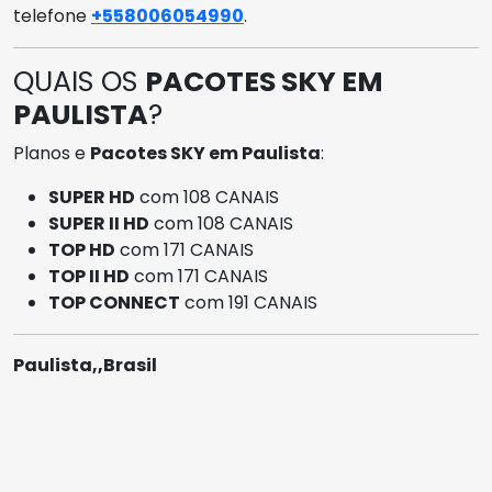
telefone
+558006054990
.
QUAIS OS
PACOTES SKY EM
PAULISTA
?
Planos e
Pacotes SKY em Paulista
:
SUPER HD
com 108 CANAIS
SUPER II HD
com 108 CANAIS
TOP HD
com 171 CANAIS
TOP II HD
com 171 CANAIS
TOP CONNECT
com 191 CANAIS
Paulista,,Brasil