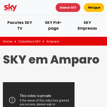
Assinar SKY
Me Ligue
Pacotes SKY
SKY Pré-
SKY
TV
pago
Empresas
Home
Cobertura SKY
Amparo
SKY em Amparo