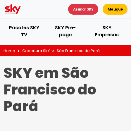
Assinar SKY
Me Ligue
Pacotes SKY
SKY Pré-
SKY
TV
pago
Empresas
Home
Cobertura SKY
São Francisco do Pará
SKY em São
Francisco do
Pará