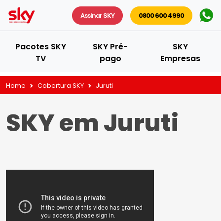
Assinar SKY
0800 600 4990
Pacotes SKY
SKY Pré-
SKY
TV
pago
Empresas
Home
Cobertura SKY
Juruti
SKY em Juruti