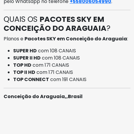
pelo Whatsapp no telefone
+558006054990
.
QUAIS OS
PACOTES SKY EM
CONCEIÇÃO DO ARAGUAIA
?
Planos e
Pacotes SKY em Conceição do Araguaia
:
SUPER HD
com 108 CANAIS
SUPER II HD
com 108 CANAIS
TOP HD
com 171 CANAIS
TOP II HD
com 171 CANAIS
TOP CONNECT
com 191 CANAIS
Conceição do Araguaia,,Brasil