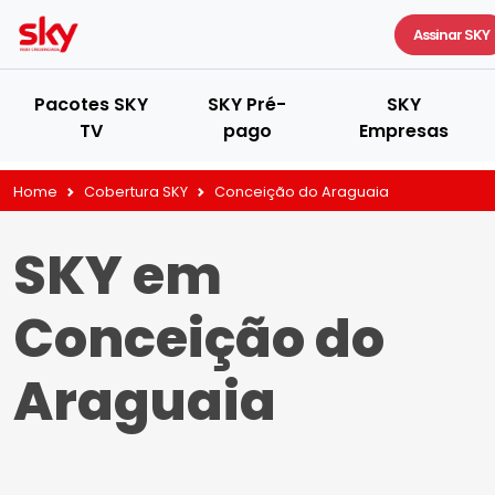
Assinar SKY
Pacotes SKY
SKY Pré-
SKY
TV
pago
Empresas
Home
Cobertura SKY
Conceição do Araguaia
SKY em
Conceição do
Araguaia