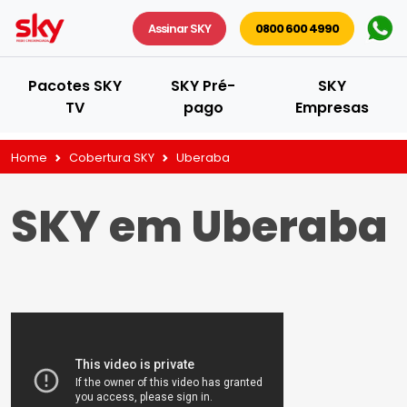
Assinar SKY
0800 600 4990
Pacotes SKY
SKY Pré-
SKY
TV
pago
Empresas
Home
Cobertura SKY
Uberaba
SKY em Uberaba