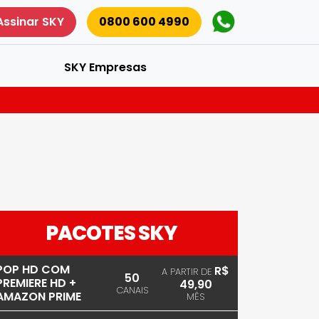
Assinar SKY
0800 600 4990
SKY Empresas
PACOTES SKY
POP HD COM
R$
A PARTIR DE
50
PREMIERE HD +
49,90
CANAIS
AMAZON PRIME
MÊS