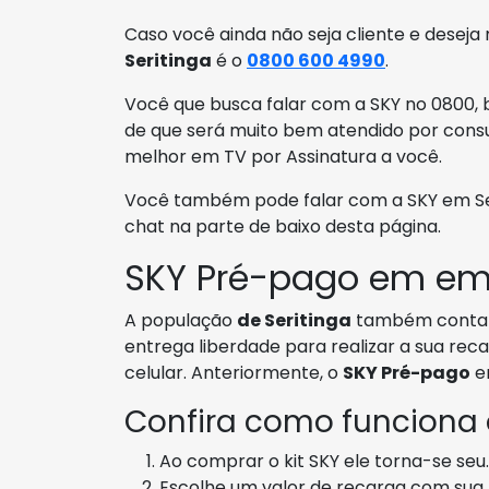
Caso você ainda não seja cliente e deseja
Seritinga
é o
0800 600 4990
.
Você que busca falar com a SKY no 0800, b
de que será muito bem atendido por consu
melhor em TV por Assinatura a você.
Você também pode falar com a SKY em Seri
chat na parte de baixo desta página.
SKY Pré-pago em em 
A população
de Seritinga
também conta
entrega liberdade para realizar a sua r
celular. Anteriormente, o
SKY Pré-pago
e
Confira como funciona
Ao comprar o kit SKY ele torna-se seu.
Escolhe um valor de recarga com sua 