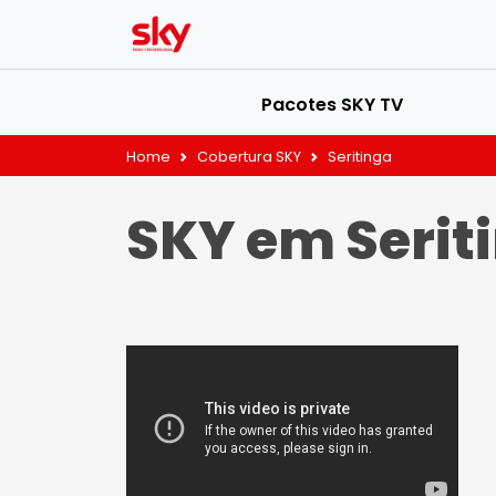
Pacotes SKY TV
Home
Cobertura SKY
Seritinga
SKY em Serit