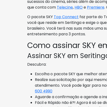
sucessos do cinema, séries além de acom
que conta com
Telecine
,
HBO
e
Premiere
.
O pacote SKY
Top Connect
faz parte do T
você que reside em Seritinga e exige o q
brasileiro. Você terá nas suas mãos uma s
entretenimento para 3 pontos.
Como assinar SKY em
Assinar SKY em Seritinga
Descubra:
Escolha o pacote SKY que melhor atend
Realize sua solicitação por aqui mesm
atendimento. Você pode ligar para n
600 4990
Aguarde a confirmação e agende a ins
Fácil e Rápido não é?! Agora é só se d