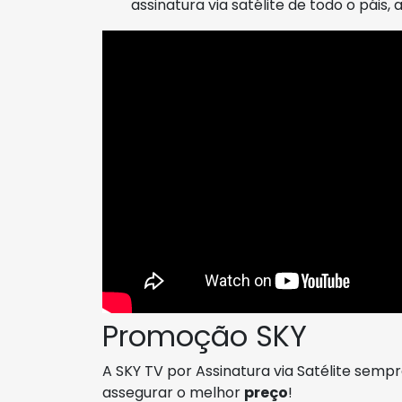
assinatura via satélite de todo o páis, a
Promoção SKY
A SKY TV por Assinatura via Satélite sem
assegurar o melhor
preço
!