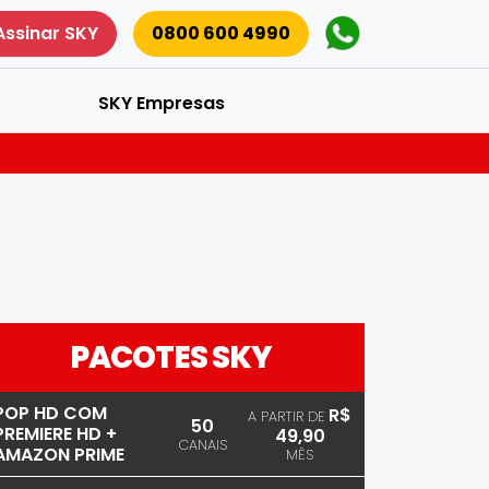
Assinar SKY
0800 600 4990
SKY Empresas
PACOTES SKY
POP HD COM
R$
A PARTIR DE
50
PREMIERE HD +
49,90
CANAIS
AMAZON PRIME
MÊS