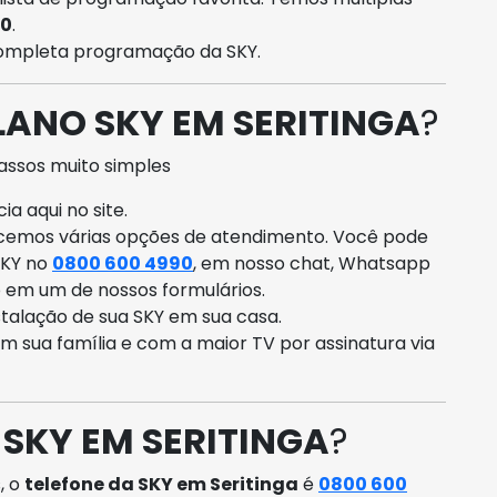
90
.
 completa programação da SKY.
LANO SKY EM SERITINGA
?
assos muito simples
a aqui no site.
ecemos várias opções de atendimento. Você pode
SKY no
0800 600 4990
, em nosso chat, Whatsapp
o em um de nossos formulários.
talação de sua SKY em sua casa.
om sua família e com a maior TV por assinatura via
 SKY EM SERITINGA
?
, o
telefone da SKY em Seritinga
é
0800 600